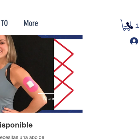
CTO
More
1
ssino receber o bónus, você
Más acciones
Mensaje
isponible
necesitas una app de