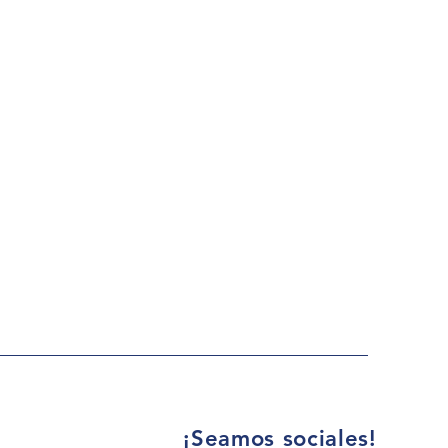
¡Seamos sociales!