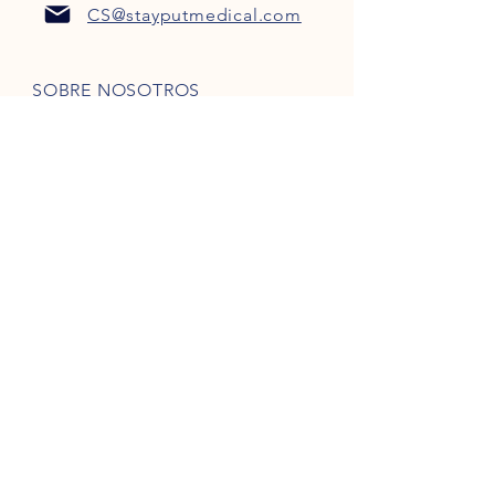
CS@stayputmedical.com
SOBRE NOSOTROS
Preguntas más frecuentes
POLÍTICA DE PRIVACIDAD
TÉRMINOS Y CONDICIONES
¡Seamos sociales!
Derechos de autor 2022 @
™
StayPut
Médico | Reservados todos los
derechos
Diseñada por
Marketing intrépido, LLC