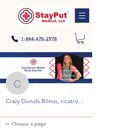
1-844-478-2978
Más acciones
Mensaje
Crazy Donuts Bônus, ci
Crazy Donuts Bônus, cicatrização de ranhuras de moedas