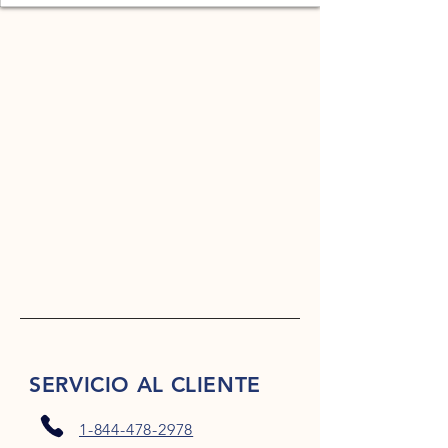
SERVICIO AL CLIENTE
1-844-478-2978