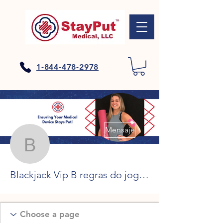
1-844-478-2978
Más acciones
Mensaje
Blackjack Vip B regras d
Blackjack Vip B regras do jogo, jogos de cartas de cassino bitcoin grátis