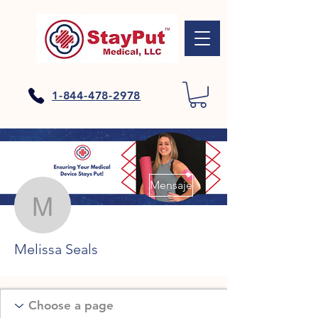
1-844-478-2978
Más acciones
Mensaje
Melissa Seals
Melissa Seals