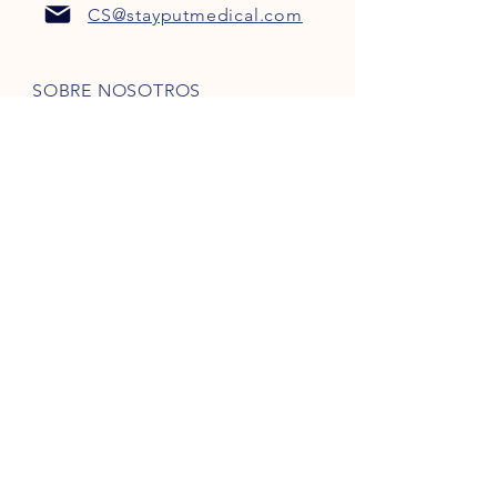
CS@stayputmedical.com
SOBRE NOSOTROS
Preguntas más frecuentes
POLÍTICA DE PRIVACIDAD
TÉRMINOS Y CONDICIONES
¡Seamos sociales!
Derechos de autor 2022 @
™
StayPut
Médico | Reservados todos los
derechos
Diseñada por
Marketing intrépido, LLC