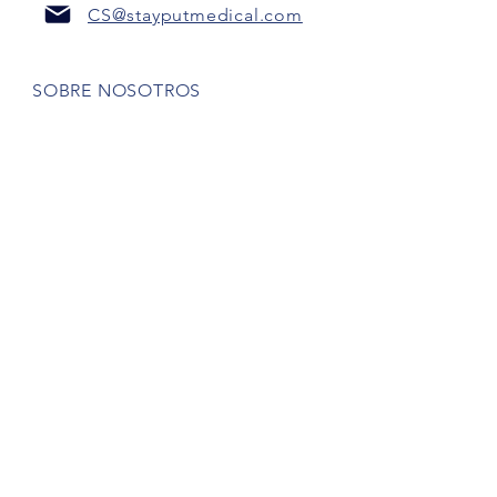
CS@stayputmedical.com
SOBRE NOSOTROS
Preguntas más frecuentes
POLÍTICA DE PRIVACIDAD
TÉRMINOS Y CONDICIONES
¡Seamos sociales!
Derechos de autor 2022 @
™
StayPut
Médico | Reservados todos los
derechos
Diseñada por
Marketing intrépido, LLC