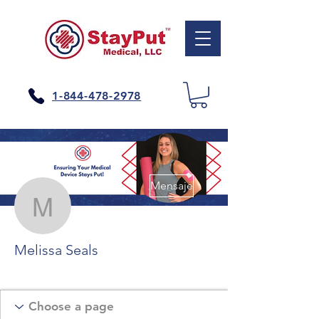
1-844-478-2978
Más acciones
Mensaje
Melissa Seals
Melissa Seals