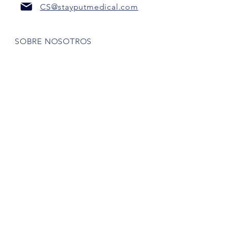
CS@stayputmedical.com
SOBRE NOSOTROS
Preguntas más frecuentes
POLÍTICA DE PRIVACIDAD
TÉRMINOS Y CONDICIONES
¡Seamos sociales!
Derechos de autor 2022 @
™
StayPut
Médico | Reservados todos los
derechos
Diseñada por
Marketing intrépido, LLC