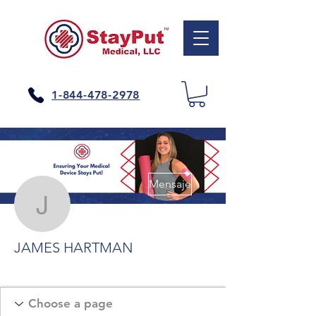
1-844-478-2978
Más acciones
Mensaje
JAMES HARTMAN
JAMES HARTMAN