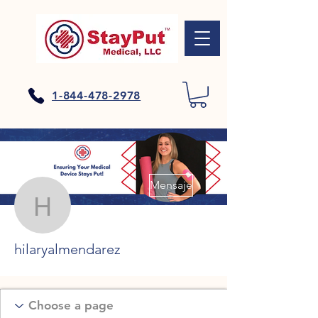
1-844-478-2978
Más acciones
Mensaje
hilaryalmendarez
hilaryalmendarez