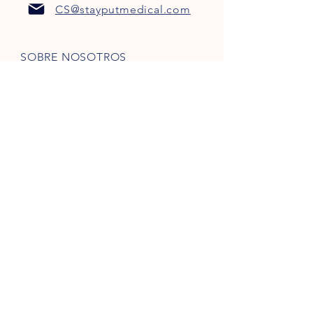
CS@stayputmedical.com
SOBRE NOSOTROS
Preguntas más frecuentes
POLÍTICA DE PRIVACIDAD
TÉRMINOS Y CONDICIONES
¡Seamos sociales!
Derechos de autor 2022 @
™
StayPut
Médico | Reservados todos los
derechos
Diseñada por
Marketing intrépido, LLC