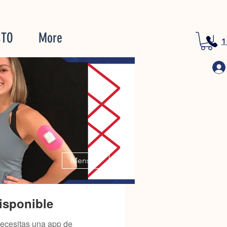
CTO
More
1
Más acciones
Mensaje
isponible
necesitas una app de