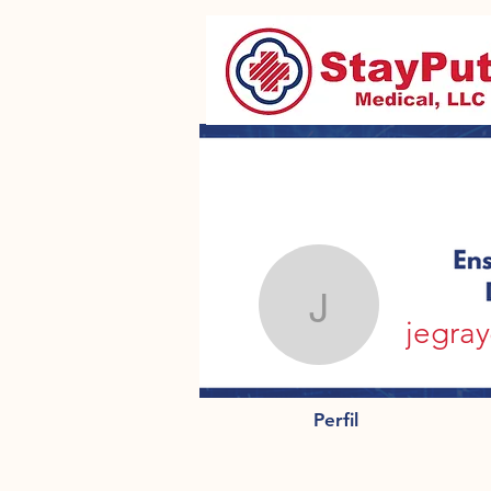
jegray628
jegra
Perfil