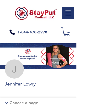
1-844-478-2978
Más acciones
Mensaje
Jennifer Lowry
Jennifer Lowry