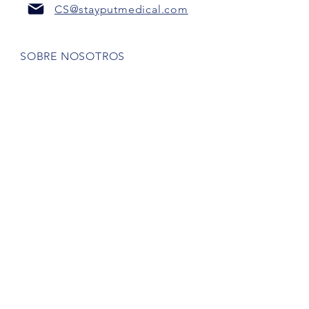
CS@stayputmedical.com
SOBRE NOSOTROS
Preguntas más frecuentes
POLÍTICA DE PRIVACIDAD
TÉRMINOS Y CONDICIONES
¡Seamos sociales!
Derechos de autor 2022 @
™
StayPut
Médico | Reservados todos los
derechos
Diseñada por
Marketing intrépido, LLC