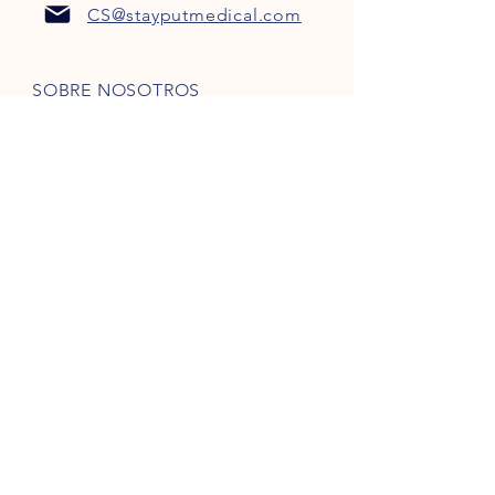
CS@stayputmedical.com
SOBRE NOSOTROS
Preguntas más frecuentes
POLÍTICA DE PRIVACIDAD
TÉRMINOS Y CONDICIONES
¡Seamos sociales!
Derechos de autor 2022 @
™
StayPut
Médico | Reservados todos los
derechos
Diseñada por
Marketing intrépido, LLC