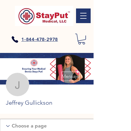
1-844-478-2978
Más acciones
Mensaje
Jeffrey Gullickson
Jeffrey Gullickson