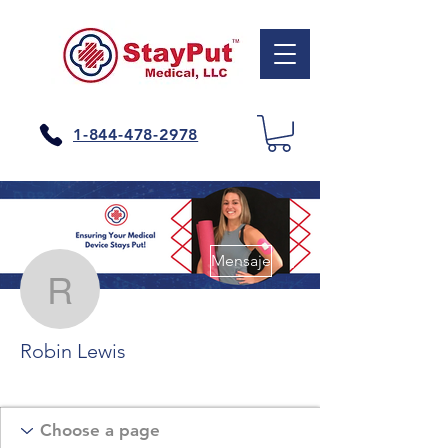
1-844-478-2978
Más acciones
Mensaje
Robin Lewis
Robin Lewis