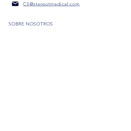
CS@stayputmedical.com
SOBRE NOSOTROS
Preguntas más frecuentes
POLÍTICA DE PRIVACIDAD
TÉRMINOS Y CONDICIONES
¡Seamos sociales!
Derechos de autor 2022 @
™
StayPut
Médico | Reservados todos los
derechos
Diseñada por
Marketing intrépido, LLC