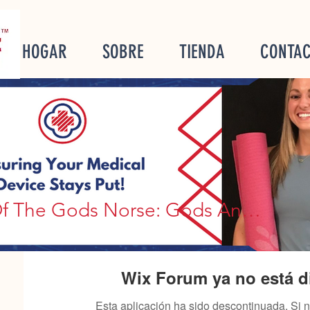
HOGAR
SOBRE
TIENDA
CONTA
e Gods Norse: Gods And Giant
Age Of The Gods Norse: Gods And Giants Brasil Sem Depósito, chiavetta internet bitcoin slot sim
Wix Forum ya no está d
Esta aplicación ha sido descontinuada. Si 