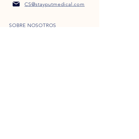
CS@stayputmedical.com
SOBRE NOSOTROS
Preguntas más frecuentes
POLÍTICA DE PRIVACIDAD
TÉRMINOS Y CONDICIONES
¡Seamos sociales!
Derechos de autor 2022 @
™
StayPut
Médico | Reservados todos los
derechos
Diseñada por
Marketing intrépido, LLC