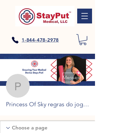
1-844-478-2978
Más acciones
Mensaje
Princess Of Sky regras d
Princess Of Sky regras do jogo, ranhuras de bitcoin netent