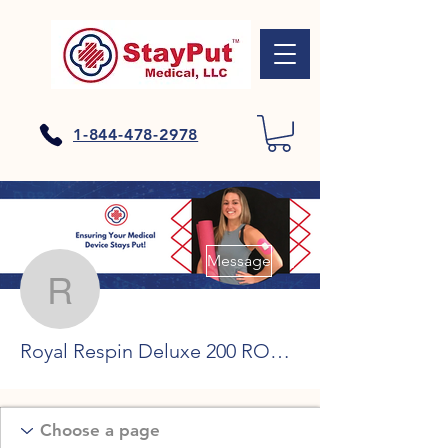
1-844-478-2978
Plus d'actions
Message
Royal Respin Deluxe 2
Royal Respin Deluxe 200 RODADAS GRÁTIS PARA REGISTRO, la fornarina cassino