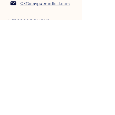
CS@stayputmedical.com
À PROPOS DE NOUS
FAQ
POLITIQUE DE CONFIDENTIALITÉ
TERMES ET CONDITIONS
Soyons sociaux !
™
Copyright 2022 @ StayPut
Médical |
Tous les droits sont réservés
Conçu par
Marketing intrépide, LLC