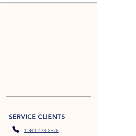
SERVICE CLIENTS
1-844-478-2978