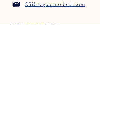
CS@stayputmedical.com
À PROPOS DE NOUS
FAQ
POLITIQUE DE CONFIDENTIALITÉ
TERMES ET CONDITIONS
Soyons sociaux !
™
Copyright 2022 @ StayPut
Médical |
Tous les droits sont réservés
Conçu par
Marketing intrépide, LLC