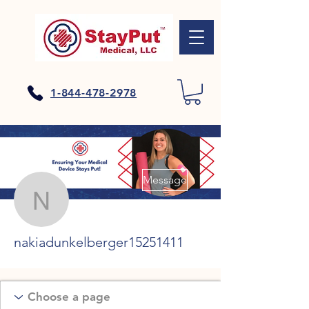
1-844-478-2978
Plus d'actions
Message
nakiadunkelberger1525
nakiadunkelberger15251411