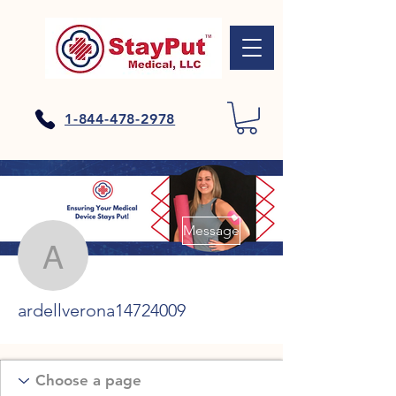
1-844-478-2978
Plus d'actions
Message
ardellverona14724009
ardellverona14724009