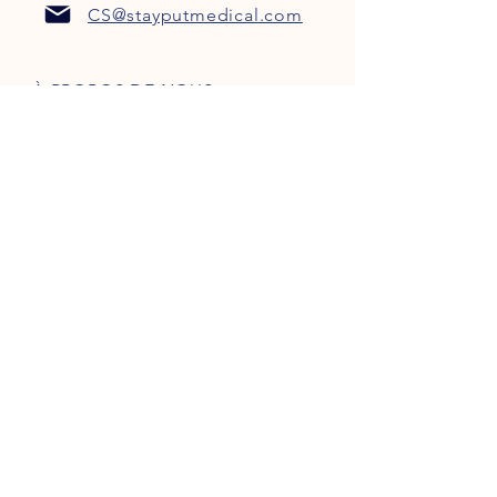
CS@stayputmedical.com
À PROPOS DE NOUS
FAQ
POLITIQUE DE CONFIDENTIALITÉ
TERMES ET CONDITIONS
Soyons sociaux !
™
Copyright 2022 @ StayPut
Médical |
Tous les droits sont réservés
Conçu par
Marketing intrépide, LLC