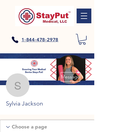
1-844-478-2978
Plus d'actions
Message
Sylvia Jackson
Sylvia Jackson