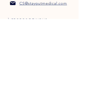
CS@stayputmedical.com
À PROPOS DE NOUS
FAQ
POLITIQUE DE CONFIDENTIALITÉ
TERMES ET CONDITIONS
Soyons sociaux !
™
Copyright 2022 @ StayPut
Médical |
Tous les droits sont réservés
Conçu par
Marketing intrépide, LLC