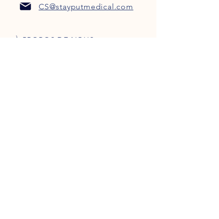
CS@stayputmedical.com
À PROPOS DE NOUS
FAQ
POLITIQUE DE CONFIDENTIALITÉ
TERMES ET CONDITIONS
Soyons sociaux !
™
Copyright 2022 @ StayPut
Médical |
Tous les droits sont réservés
Conçu par
Marketing intrépide, LLC