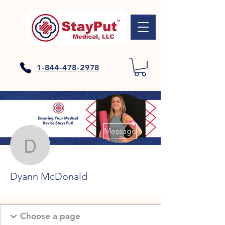
1-844-478-2978
Plus d'actions
Message
Dyann McDonald
Dyann McDonald