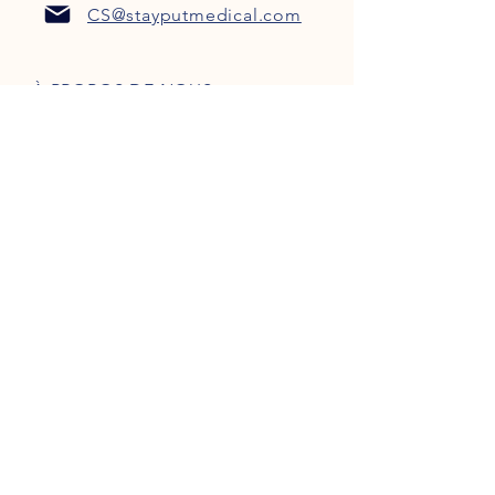
CS@stayputmedical.com
À PROPOS DE NOUS
FAQ
POLITIQUE DE CONFIDENTIALITÉ
TERMES ET CONDITIONS
Soyons sociaux !
™
Copyright 2022 @ StayPut
Médical |
Tous les droits sont réservés
Conçu par
Marketing intrépide, LLC