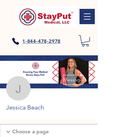
1-844-478-2978
Plus d'actions
Message
Jessica Beach
Jessica Beach