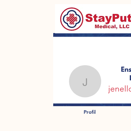
jenellde
jenel
Profil