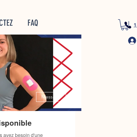
CTEZ
FAQ
1
Plus d'actions
Message
isponible
us avez besoin d'une