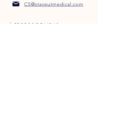
CS@stayputmedical.com
À PROPOS DE NOUS
FAQ
POLITIQUE DE CONFIDENTIALITÉ
TERMES ET CONDITIONS
Soyons sociaux !
™
Copyright 2022 @ StayPut
Médical |
Tous les droits sont réservés
Conçu par
Marketing intrépide, LLC