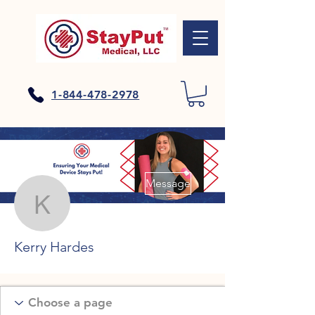
1-844-478-2978
Plus d'actions
Message
Kerry Hardes
Kerry Hardes