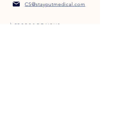
CS@stayputmedical.com
À PROPOS DE NOUS
FAQ
POLITIQUE DE CONFIDENTIALITÉ
TERMES ET CONDITIONS
Soyons sociaux !
™
Copyright 2022 @ StayPut
Médical |
Tous les droits sont réservés
Conçu par
Marketing intrépide, LLC