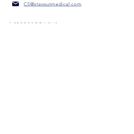
CS@stayputmedical.com
À PROPOS DE NOUS
FAQ
POLITIQUE DE CONFIDENTIALITÉ
TERMES ET CONDITIONS
Soyons sociaux !
™
Copyright 2022 @ StayPut
Médical |
Tous les droits sont réservés
Conçu par
Marketing intrépide, LLC