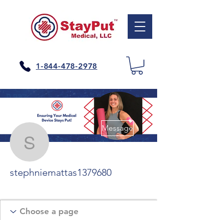
1-844-478-2978
Plus d'actions
Message
stephniemattas1379680
stephniemattas1379680