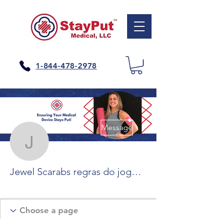
1-844-478-2978
Plus d'actions
Message
Jewel Scarabs regras do
Jewel Scarabs regras do jogo, cleopatra slot machine symbols