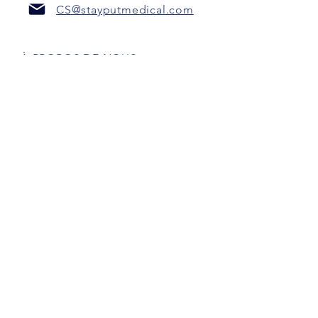
CS@stayputmedical.com
À PROPOS DE NOUS
FAQ
POLITIQUE DE CONFIDENTIALITÉ
TERMES ET CONDITIONS
Soyons sociaux !
™
Copyright 2022 @ StayPut
Médical |
Tous les droits sont réservés
Conçu par
Marketing intrépide, LLC